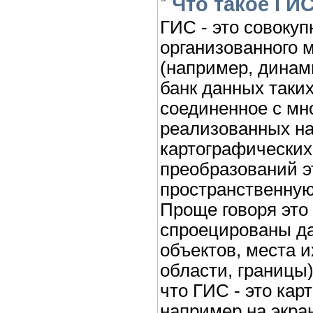
Что такое ГИ
ГИС - это совоку
организованного 
(например, динам
банк данных таки
соединенное с мн
реализованных на
картографических
преобразований э
пространственну
Проще говоря это 
спроецированы д
объектов, места и
области, границы)
что ГИС - это кар
например на экран