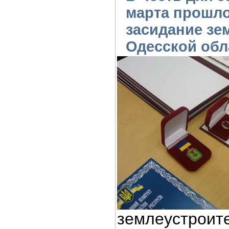
марта прошло
засидание зе
Одесской обл
землеустроит