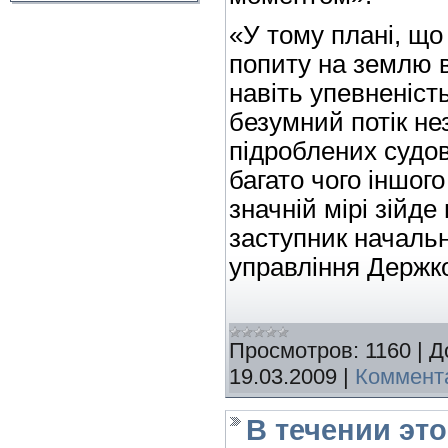
«У тому плані, що
попиту на землю в
навіть упевненіст
безумний потік не
підроблених судов
багато чого іншого
значній мірі зійде
заступник началь
управління Держк
Просмотров:
1160
|
Д
19.03.2009
|
Коммента
В течении эт