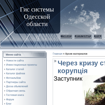
Гис системы
Одесской
области
главная
регистрация
вход
Главная
»
Архив материалов
Меню сайта
Новости сайта
Через кризу 
Инвестиционные проекты
корупція
Каталог статей
Каталог файлов
Заступник
Фотоальбом
Партнеры сайта
Доска обьявлений
Обратная связь
Гостевая книга
Форум
Блог