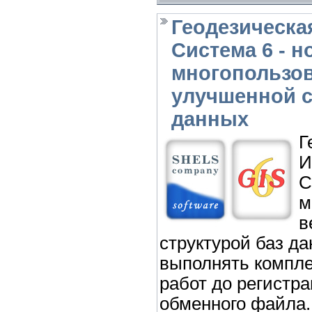
Геодезическ
Система 6 - н
многопользов
улучшенной с
данных
Г
И
С
м
в
структурой баз да
выполнять компле
работ до регистра
обменного файла.