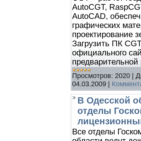
AutoCGT, RaspCG
AutoCAD, обеспе
графических мате
проектирование з
Загрузить ПК CGT
официального сайт
предварительной 
Просмотров:
2020
|
Д
04.03.2009
|
Коммента
В Одесской о
отделы Госко
лицензионны
Все отделы Госко
области ведут де