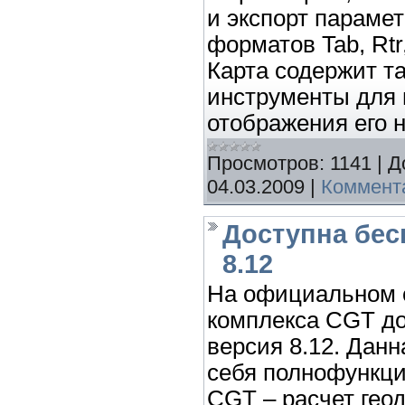
и экспорт парамет
форматов Tab, Rtr
Карта содержит 
инструменты для 
отображения его н
Просмотров:
1141
|
Д
04.03.2009
|
Коммента
Доступна бес
8.12
На официальном 
комплекса CGT до
версия 8.12. Данн
себя полнофункц
CGT – расчет геод