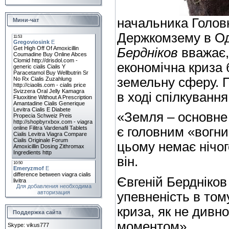
начальника Голов
Мини-чат
Держкомзему в Од
Бердніков
вважає,
економічна криза 
земельну сферу. П
в ході спілкуванн
«Земля – основне б
є головним «вогн
цьому немає нічог
він.
Євгеній Бердніков
Для добавления необходима
авторизация
упевненість в том
криза, як не дивн
Поддержка сайта
моментом».
Skype: vikus777