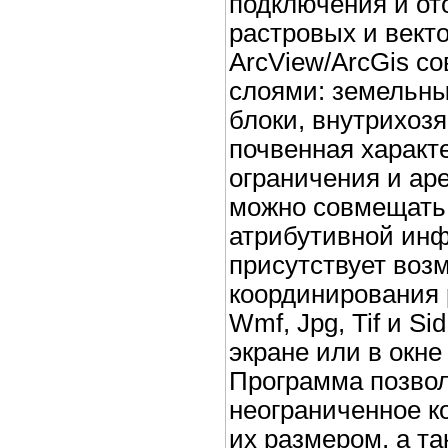
подключения и о
растровых и вект
ArcView/ArcGis с
слоями: земельны
блоки, внутрихоз
почвенная характ
ограничения и ар
можно совмещать
атрибутивной ин
присутствует воз
координирования 
Wmf, Jpg, Tif и S
экране или в окне
Программа позвол
неограниченное к
их размером, а та