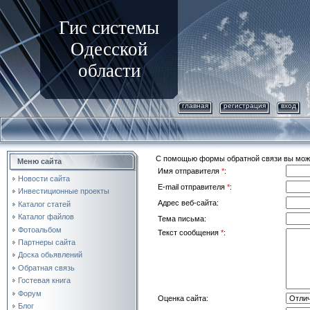
Гис системы
Одесской
области
главная
регистрация
вход
С помощью формы обратной связи вы може
Меню сайта
Имя отправителя
*
:
Новости сайта
E-mail отправителя
*
:
Инвестиционные проекты
Адрес веб-сайта:
Каталог статей
Каталог файлов
Тема письма:
Фотоальбом
Текст сообщения
*
:
Партнеры сайта
Доска обьявлений
Обратная связь
Гостевая книга
Форум
Оценка сайта:
Блог