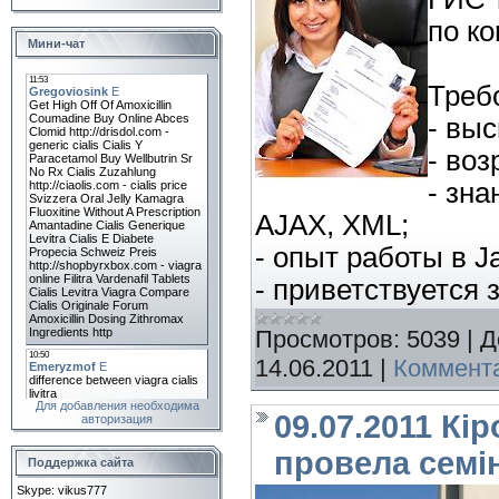
по ко
Мини-чат
Треб
- вы
- воз
- зна
AJAX, XML;
- опыт работы в J
- приветствуется 
Просмотров:
5039
|
Д
14.06.2011
|
Коммента
Для добавления необходима
09.07.2011 Кі
авторизация
провела семін
Поддержка сайта
Skype: vikus777