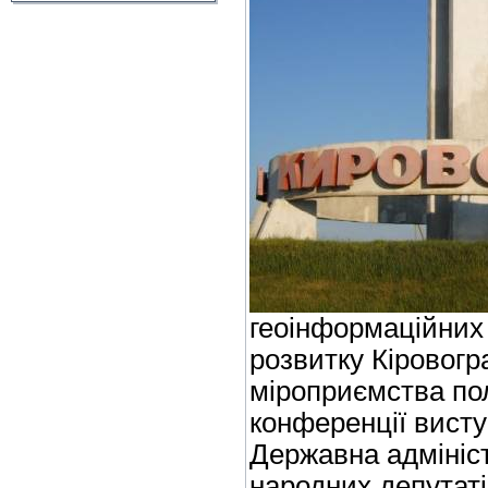
геоінформаційних 
розвитку Кіровогр
міроприємства пол
конференції вист
Державна адмініст
народних депутаті