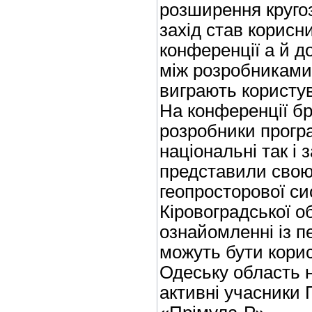
розширення кругоз
захід став корисн
конференції а й д
між розробниками 
виграють користув
На конференції бр
розробники програ
національні так і 
представили свою
геопросторової с
Кіровоградської о
ознайомленні із п
можуть бути корисн
Одеську область 
активні учасники 