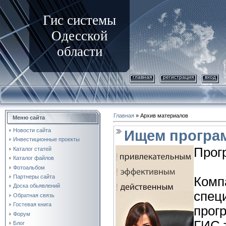
Гис системы
Одесской
области
главная
регистрация
вход
Главная
»
Архив материалов
Меню сайта
Новости сайта
Ищем програ
Инвестиционные проекты
Прог
Каталог статей
Каталог файлов
Фотоальбом
Партнеры сайта
Комп
Доска обьявлений
спец
Обратная связь
Гостевая книга
прог
Форум
ГИС 
Блог