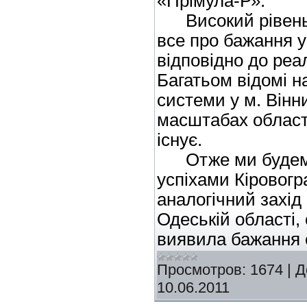
«Прімула-Р».
Високий рівень т
все про бажання у
відповідно до реал
Багатьом відомі н
системи у м. Вінни
масштабах області
існує.
Отже ми будемо 
успіхами Кіровогр
аналогічний захід
Одеській області,
виявила бажання 
Просмотров:
1674
|
Д
10.06.2011