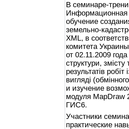
В семинаре-трени
Информационная 
обучение создани
земельно-кадаст
XML, в соответств
комитета Украины
от 02.11.2009 год
структури, зміст
результатів робіт
вигляді (обмінног
и изучение возмо
модуля MapDraw 
ГИС6.
Участники семина
практические нав