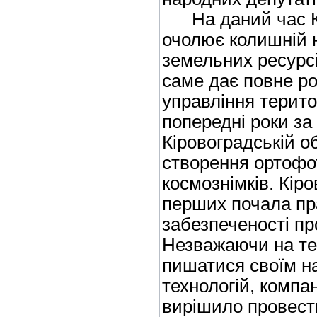
На даний час Кі
очолює колишній 
земельних ресурс
саме дає повне р
управління терито
попередні роки за
Кіровоградській об
створення ортофо
космознімків. Кір
перших почала пр
забезпеченості п
Незважаючи на те
пишатися своїм н
технологій, компа
вирішило провест